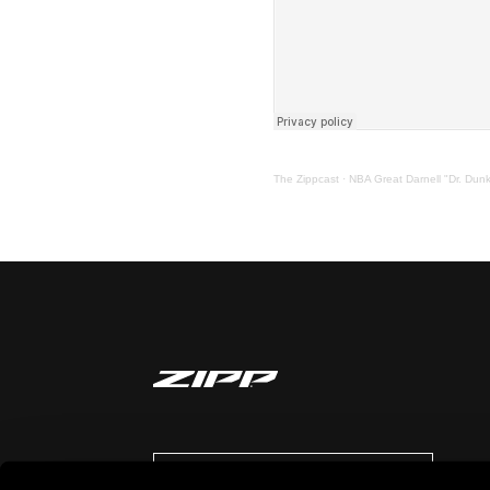
The Zippcast
·
NBA Great Darnell "Dr. Dunk
AUF DEM LAUFENDEN BLEIBEN