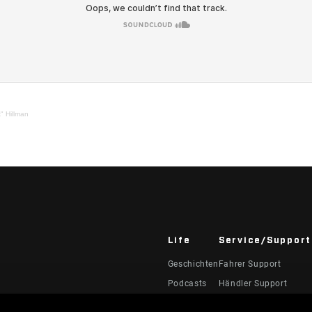
" Hillman
Life
Service/Support
Geschichten
Fahrer Support
Podcasts
Händler Support
Handbücher, Dokumen