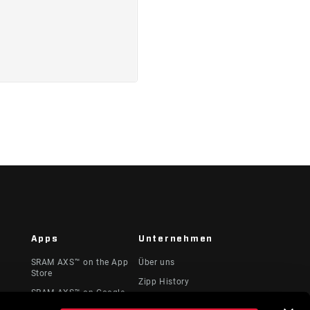
Apps
Unternehmen
SRAM AXS™ on the App
Über uns
Store
Zipp History
SRAM AXS™ on Google
te &
Medien
Play