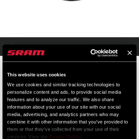
Übersicht
This website uses cookies
UVP
MODELL ID
We use cookies and similar tracking technologies to
$12
TL-PWTP-WRCP-A1
personalize content and ads, to provide social media
features and to analyze our traffic. We also share
information about your use of our site with our social
media, advertising, and analytics partners who may
combine it with other information that you’ve provided to
them or that they’ve collected from your use of their
services. View our
Cookie Policy
.