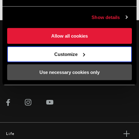
Service
Show details
Im SRAM-Service-Hub
MONTAGE. SERVICE. KOMPATIBILITÄT.
stehen alle Unterlagen zur Verfügung, die man für die Einrichtung,
Allow all cookies
Verwendung und Wartung der Komponenten benötigt.
Customize
BESUCHEN SIE DIE PRODUKTSERVICE-SEITE
Use necessary cookies only
AUF DEM LAUFENDEN BLEIBEN
Life