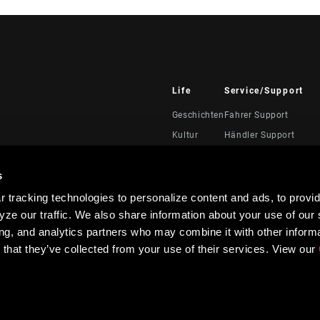
Life
Service/Support
Geschichten
Fahrer Support
Kultur
Händler Support
Handbücher, Dokumen
Videos
s
Rückrufe
 tracking technologies to personalize content and ads, to provid
Garantie
ze our traffic. We also share information about your use of our s
Produktregistrierung
ing, and analytics partners who may combine it with other informa
 that they’ve collected from your use of their services. View our
TEN.
Richtlinien zur Barrierefreiheit
Kontrast