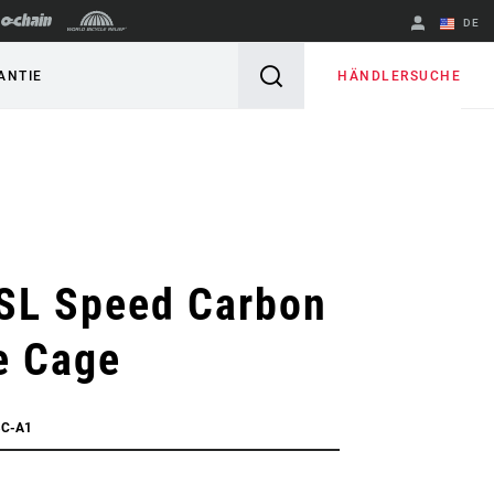
DE
Englisch
HÄNDLERSUCHE
ANTIE
Region ändern
 SL Speed Carbon
e Cage
BC-A1