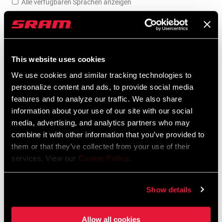
Alle verfügbaren Sprachen anzeigen
SRAM Gewährleistung
This website uses cookies
SRAM und Zipp Gewährleistung
604kb
We use cookies and similar tracking technologies to
personalize content and ads, to provide social media
features and to analyze our traffic. We also share
information about your use of our site with our social
media, advertising, and analytics partners who may
Händlersuche
combine it with other information that you’ve provided to
them or that they’ve collected from your use of their
services. View our
Cookie Policy
.
Wir empfehlen dir, deinen Fahrradladen vor Ort - insbesondere
einen autorisierten SRAM-Händler - aufzusuchen, um fachkundige
Show details
Beratung, Installation und Service für SRAM-Produkte zu erhalten.
Allow all cookies