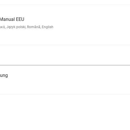
 Manual EEU
κά, Język polski, Română, English
tung