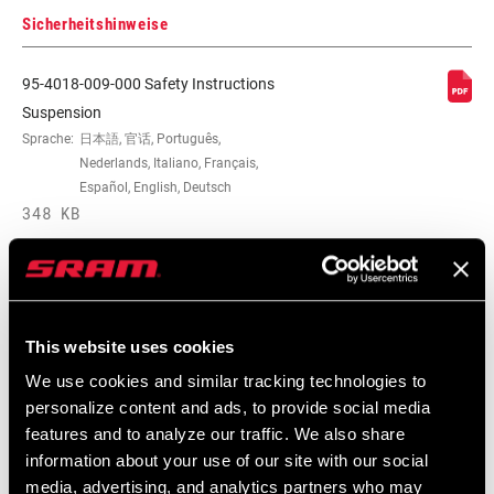
Sicherheitshinweise
95-4018-009-000 Safety Instructions
Suspension
Sprache:
日本語, 官话, Português,
Nederlands, Italiano, Français,
Español, English, Deutsch
348 KB
95-4018-009-100 Safety Instructions
Suspension EEU
This website uses cookies
Sprache:
Ελληνικά, Română, Język polski,
We use cookies and similar tracking technologies to
English, Dansk, Český Jazyk
personalize content and ads, to provide social media
231 KB
features and to analyze our traffic. We also share
information about your use of our site with our social
media, advertising, and analytics partners who may