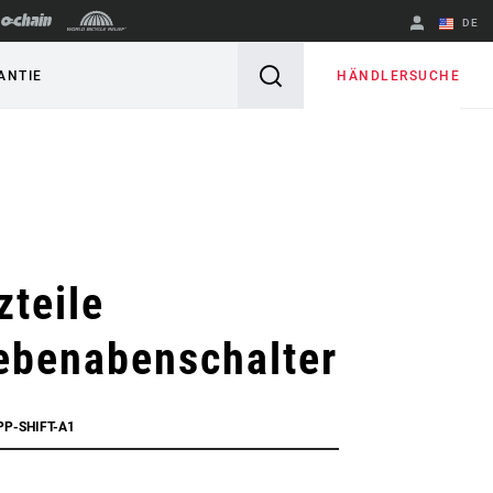
DE
Englisch
HÄNDLERSUCHE
ANTIE
Region ändern
zteile
ebenabenschalter
PP-SHIFT-A1