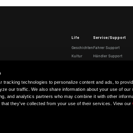
Life
Service/Support
Geschichten
Fahrer Support
Kultur
Händler Support
Handbücher, Dokumen
Videos
s
Rückrufe
 tracking technologies to personalize content and ads, to provid
Garantie
ze our traffic. We also share information about your use of our s
Produktregistrierung
ing, and analytics partners who may combine it with other informa
 that they’ve collected from your use of their services. View our
TEN.
Richtlinien zur Barrierefreiheit
Kontrast