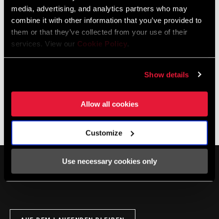
HÄNDLERSUCHE
media, advertising, and analytics partners who may
combine it with other information that you’ve provided to
them or that they’ve collected from your use of their
services. View our
Cookie Policy
.
Online Hilfe
Show details
Besuche unseren Online-Support-Hub für häufig gestellte Fragen.
Allow all cookies
SRAM WISSENSDATENBANK
Customize
Use necessary cookies only
SERVICE