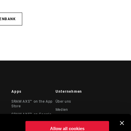
TENBANK
Apps
Unternehmen
SRAM AXS™ on the App
Über uns
Store
Medien
SRAM AXS™ on Google
te &
Karriere
Play
Logos
AXS Web
Allow all cookies