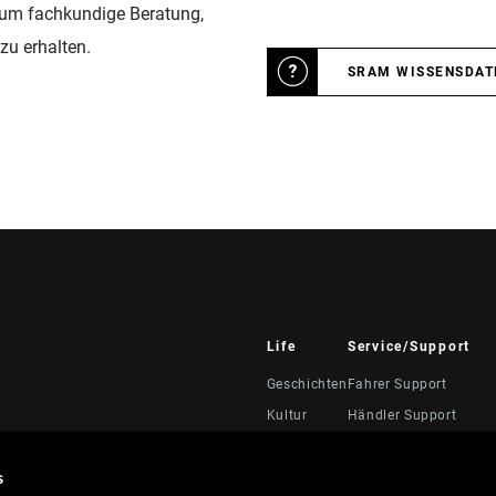
 um fachkundige Beratung,
zu erhalten.
SRAM WISSENSDA
Life
Service/Support
Geschichten
Fahrer Support
Kultur
Händler Support
Handbücher, Dokumen
Videos
s
Rückrufe