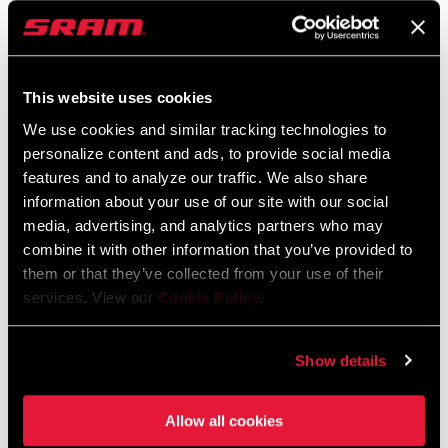
SRAM Gewährleistung
SRAM und Zipp Gewährleistung
This website uses cookies
604kb
We use cookies and similar tracking technologies to
personalize content and ads, to provide social media
features and to analyze our traffic. We also share
information about your use of our site with our social
Händlersuche
media, advertising, and analytics partners who may
combine it with other information that you’ve provided to
them or that they’ve collected from your use of their
services. View our
Cookie Policy
.
Wir empfehlen dir, deinen Fahrradladen vor Ort - insbesondere
einen autorisierten SRAM-Händler - aufzusuchen, um fachkundige
Beratung, Installation und Service für SRAM-Produkte zu erhalten.
Show details
Allow all cookies
HÄNDLERSUCHE