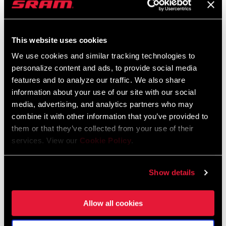
SRAM und Zipp Gewährleistung
604kb
This website uses cookies
We use cookies and similar tracking technologies to
personalize content and ads, to provide social media
features and to analyze our traffic. We also share
information about your use of our site with our social
Händlersuche
media, advertising, and analytics partners who may
combine it with other information that you’ve provided to
them or that they’ve collected from your use of their
Wir empfehlen dir, deinen Fahrradladen vor Ort - insbesondere
services. View our
Cookie Policy
.
einen autorisierten SRAM-Händler - aufzusuchen, um fachkundige
Beratung, Installation und Service für SRAM-Produkte zu erhalten.
Show details
HÄNDLERSUCHE
Allow all cookies