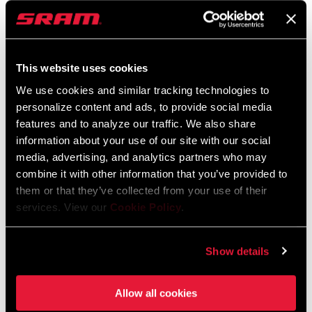
SRAM Gewährleistung
SRAM und Zipp Gewährleistung
This website uses cookies
604kb
We use cookies and similar tracking technologies to
personalize content and ads, to provide social media
features and to analyze our traffic. We also share
information about your use of our site with our social
Händlersuche
media, advertising, and analytics partners who may
combine it with other information that you’ve provided to
them or that they’ve collected from your use of their
services. View our
Cookie Policy
.
Wir empfehlen dir, deinen Fahrradladen vor Ort - insbesondere
einen autorisierten SRAM-Händler - aufzusuchen, um fachkundige
Beratung, Installation und Service für SRAM-Produkte zu erhalten.
Show details
Allow all cookies
HÄNDLERSUCHE