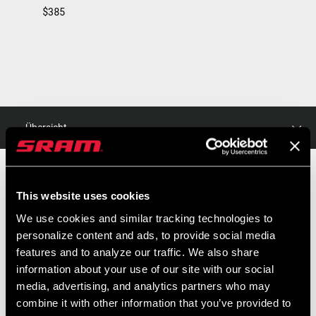
$385
Übersicht
Das SPECIALE 12 ist die ultimative Kombination aus Ästhetik und
This website uses cookies
Leistung. Dieses griffige, leichte und leistungsstarke Pedal wurde
We use cookies and similar tracking technologies to
von unserem Ingenieursteam für die Anforderungen von Enduro-
personalize content and ads, to provide social media
und Trail-Profis und mehr entwickelt. Das SPECIALE 12 verfügt
MEHR DAZU
features and to analyze our traffic. We also share
über eine eloxierte Plattform aus Aluminium und eine Titanachse
information about your use of our site with our social
und ist jetzt in zwei Größen erhältlich: Large (69x90mm) für
UVP
MODELL ID
media, advertising, and analytics partners who may
Downhill und Enduro, oder Small (64x80mm) für Trail oder Enduro.
$385
PD-SPC-12-B1
combine it with other information that you’ve provided to