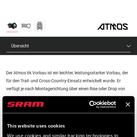
Übersicht
Der Atmos 6k Vorbau ist ein leichter, leistungsstarker Vorbau, der
für den Trail- und Cross-Country-Einsatz entwickelt wurde. Er
verfügt je nach Montagerichtung über einen Rise oder Drop von
6°. Der Atmos 6k ist in sechs verschiedenen Längen erhältlich. Alle
MEHR DAZU
Schrauben sind mit einem T25-Torx-Werkzeug einstellbar und
können so schnell und einfach angepasst werden. Der Atmos 6k
MODELL ID
ist nur bei Kompletträdern erhältlich.
ST-ATMS-6K1-A1
This website uses cookies
We use cookies and similar tracking technologies to