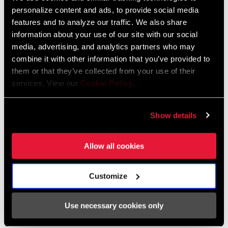
personalize content and ads, to provide social media
features and to analyze our traffic. We also share
HÄNDLERSUCHE
information about your use of our site with our social
media, advertising, and analytics partners who may
combine it with other information that you’ve provided to
them or that they’ve collected from your use of their
EIGENSCHAFTEN
services. View our
Cookie Policy
.
40, 50, 60, 70, 80, 90 mm Länge
Show details
±6° Winkel
T25 Torx-Schrauben für 1 Werkzeug am gesamten Cockpit
Allow all cookies
Einige Produktvarianten, die auf dieser Seite gezeigt werden, sind
nicht im Handel erhältlich und werden nur an Komplettfahrrädern
Customize
verbaut. Einzelheiten erfährst du bei deinem Händler.
Use necessary cookies only