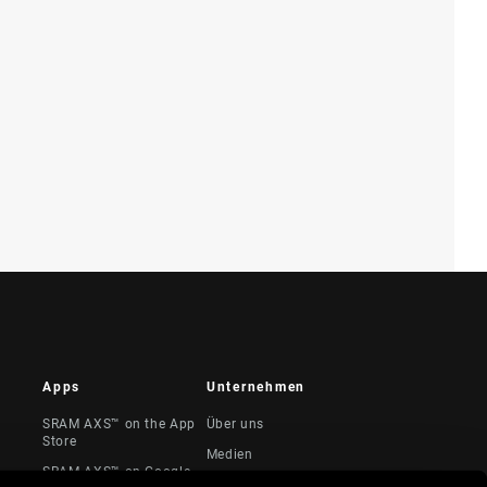
Apps
Unternehmen
SRAM AXS™ on the App
Über uns
Store
Medien
SRAM AXS™ on Google
te &
Karriere