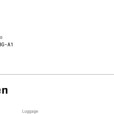
ID
BG-A1
en
Luggage