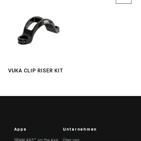
VUKA CLIP RISER KIT
SP
Apps
Unternehmen
SRAM AXS™ on the App
Über uns