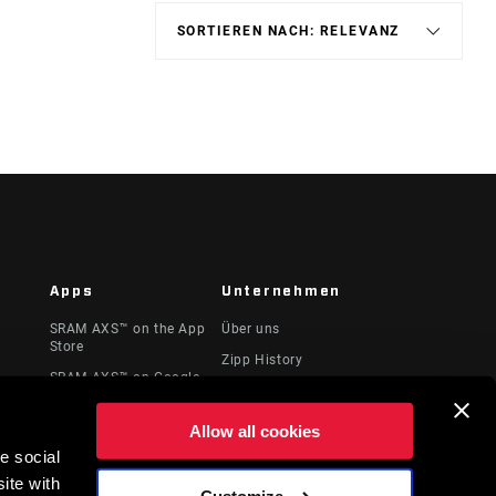
Apps
Unternehmen
SRAM AXS™ on the App
Über uns
Store
Zipp History
SRAM AXS™ on Google
te &
Medien
Play
Karriere
AXS Web
Allow all cookies
Logos
e social
ite with
Locations
Customize