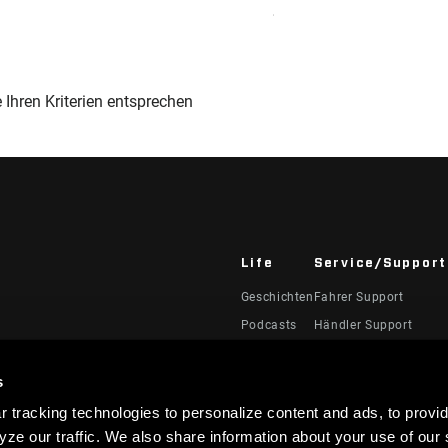
Sort
Zubehör
By:
e Ihren Kriterien entsprechen
Life
Service/Support
Geschichten
Fahrer Support
Podcasts
Händler Support
Handbücher, Dokumen
Videos
s
Rückrufe
 tracking technologies to personalize content and ads, to provid
Garantie
ze our traffic. We also share information about your use of our s