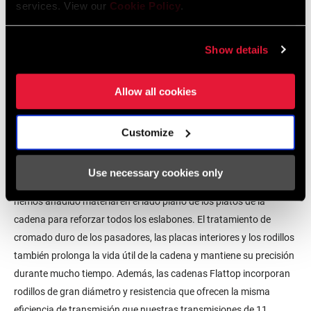
Flattop
services. View our
Cookie Policy
.
¿Y si pudieras aumentar la autonomía de tu transmisión y, al
mismo tiempo, suavizar la progresión de las marchas con menos
Show details
diferencias en el número de dientes entre marchas contiguas? ¿Y
si pudieras conseguirlo sin perder eficiencia en la transmisión ni
Allow all cookies
tener que cambiar la cadena con más frecuencia? El diseño
exclusivo de nuestro eslabón de cadena Flattop es un elemento
Customize
fundamental para hacer realidad todas estas mejoras.
Para ampliar la relación de transmisión con saltos de marcha más
Use necessary cookies only
pequeños, la cadena debe ser más estrecha. Con el Flattop,
hemos añadido material en el lado plano de los platos de la
cadena para reforzar todos los eslabones. El tratamiento de
cromado duro de los pasadores, las placas interiores y los rodillos
también prolonga la vida útil de la cadena y mantiene su precisión
durante mucho tiempo. Además, las cadenas Flattop incorporan
rodillos de gran diámetro y resistencia que ofrecen la misma
eficiencia de transmisión que nuestras transmisiones de 11