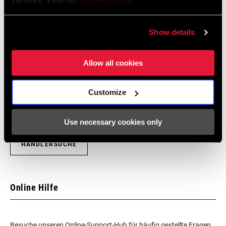
services. View our
Cookie Policy
.
UNTERSTÜTZUNG E-
n/a
TYP UMWERFER
Show details
Händlersuche
SCHALENMATERIAL
Plastic
Allow all cookies
Wir empfehlen dir, deinen Fahrradladen vor Ort - insbesondere
einen autorisierten SRAM-Händler - aufzusuchen, um fachkundige
Customize
Beratung, Installation und Service für SRAM-Produkte zu erhalten.
Use necessary cookies only
HÄNDLERSUCHE
Online Hilfe
Besuche unseren Online-Support-Hub für häufig gestellte Fragen.