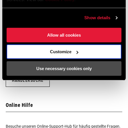
Show details
Händlersuche
Allow all cookies
Wir empfehlen dir, deinen Fahrradladen vor Ort - insbesondere
einen autorisierten SRAM-Händler - aufzusuchen, um fachkundige
Customize
Beratung, Installation und Service für SRAM-Produkte zu erhalten.
Use necessary cookies only
HÄNDLERSUCHE
Online Hilfe
Besuche unseren Online-Support-Hub für häufig gestellte Fragen.