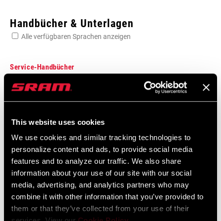
Enter serial number or part number for exact specs
Handbücher & Unterlagen
Alle verfügbaren Sprachen anzeigen
Suchen Sie die Seriennummer Ihres Produkts
Service-Handbücher
Component Serial Number Locator
FARBE - HEBEL
Sprache:
English
Silver
(BL)
10 MB
This website uses cookies
We use cookies and similar tracking technologies to
FARBE -
n/a
personalize content and ads, to provide social media
GRIFFGUMMI-
SRAM Gewährleistung
ABDECKUNG
features and to analyze our traffic. We also share
(BL)
information about your use of our site with our social
media, advertising, and analytics partners who may
SRAM und Zipp Gewährleistung
combine it with other information that you’ve provided to
604kb
AUSRICHTUNG
Left, Right
them or that they’ve collected from your use of their
services. View our
Cookie Policy
.