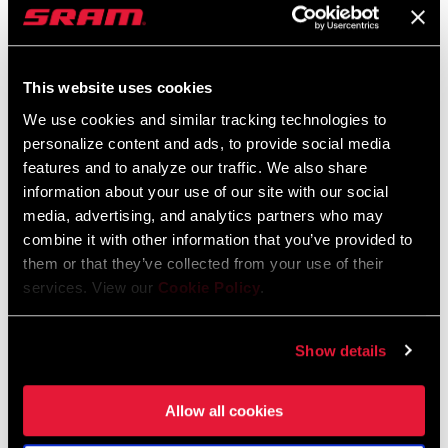
SRAM Gewährleistung
SRAM und Zipp Gewährleistung
604kb
This website uses cookies
We use cookies and similar tracking technologies to
personalize content and ads, to provide social media
features and to analyze our traffic. We also share
information about your use of our site with our social
Händlersuche
media, advertising, and analytics partners who may
combine it with other information that you’ve provided to
them or that they’ve collected from your use of their
Wir empfehlen dir, deinen Fahrradladen vor Ort - insbesondere
services. View our
Cookie Policy
.
einen autorisierten SRAM-Händler - aufzusuchen, um fachkundige
Beratung, Installation und Service für SRAM-Produkte zu erhalten.
Show details
Allow all cookies
HÄNDLERSUCHE