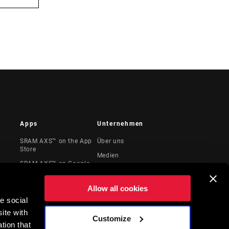
Apps
Unternehmen
SRAM AXS™ on the App
Über uns
Store
Medien
SRAM AXS™ on Google
te &
Karriere
Play
Logos
AXS Web
Allow all cookies
Locations
e social
ite with
Juristische
Customize
Ressourcen
tion that