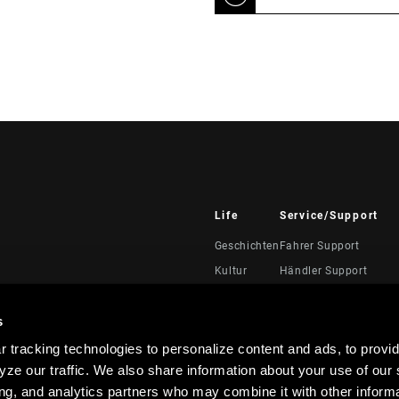
Life
Service/Support
Geschichten
Fahrer Support
Kultur
Händler Support
Handbücher, Dokumen
Videos
s
Rückrufe
 tracking technologies to personalize content and ads, to provid
Garantie
ze our traffic. We also share information about your use of our s
Produktregistrierung
ing, and analytics partners who may combine it with other informa