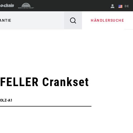
DE
Englisch
HÄNDLERSUCHE
ANTIE
Region ändern
FELLER Crankset
HOLZ-A1