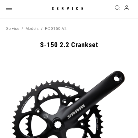
SERVICE
Service
Models
FC-S150-A2
S-150 2.2 Crankset