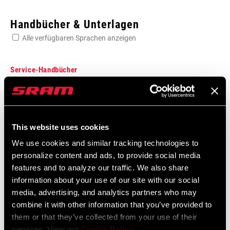
Enter serial number or part number for exact specs
Handbücher & Unterlagen
Alle verfügbaren Sprachen anzeigen
Suchen Sie die Seriennummer Ihres Produkts
Service-Handbücher
Component Serial Number Locator
GANGZAHLEN
Sprache:
English
10
10 MB
This website uses cookies
We use cookies and similar tracking technologies to
TRETLAGER-KOMPATIBILITÄT
PowerSpline BB
personalize content and ads, to provide social media
SRAM Gewährleistung
features and to analyze our traffic. We also share
KETTENBLATT (ANZAHL ZÄHNE)
48/34, 50/34, 52/36
information about your use of our site with our social
media, advertising, and analytics partners who may
SRAM und Zipp Gewährleistung
combine it with other information that you’ve provided to
604kb
KURBELLARMLÄNGE
165mm, 170mm,
them or that they’ve collected from your use of their
172.5mm, 175mm
services. View our
Cookie Policy
.