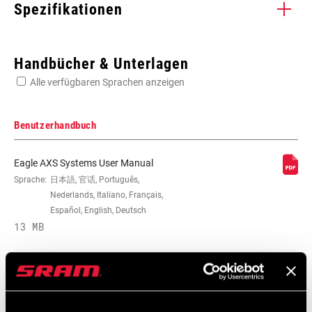
Spezifikationen
Enter serial number or part number for exact specs
Handbücher & Unterlagen
Alle verfügbaren Sprachen anzeigen
Suchen Sie die Seriennummer Ihres Produkts
Benutzerhandbuch
Eagle AXS Systems User Manual
SCHALTWERK
Sprache:
日本語, 官话, Português,
GX EAGLE AXS
Nederlands, Italiano, Français,
Español, English, Deutsch
UMWERFER VORNE
13 MB
n/a
SCHALTER LINKS
n/a
Eagle AXS Systems User Manual EEU
Sprache:
Ελληνικά, Română, Korean, Język