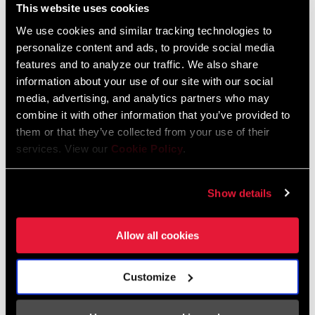
SCHALTER RECHTS
GX EAGLE CONTROLLER, POD
polski, Dansk, Český Jazyk, English
This website uses cookies
13 MB
We use cookies and similar tracking technologies to
personalize content and ads, to provide social media
KURBEL
n/a
features and to analyze our traffic. We also share
Ersatzteilkatalog
information about your use of our site with our social
KETTENBLATT
n/a
media, advertising, and analytics partners who may
combine it with other information that you’ve provided to
2023 SRAM Spare Parts Catalog
them or that they’ve collected from your use of their
Sprache:
English
SCHUTZ IM
n/a
services. View our
Cookie Policy
.
70 MB
LIEFERUMFANG
ENTHALTEN
Show details
KETTE
n/a
SRAM Gewährleistung
Allow all cookies
SRAM und Zipp Gewährleistung
KASSETTE
n/a
604kb
Customize
ROTOREN
n/a