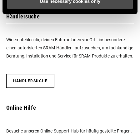
Use necessary cookies only
BREMSEN
n/a
Händlersuche
TRETLAGER
n/a
Wir empfehlen dir, deinen Fahrradladen vor Ort - insbesondere
einen autorisierten SRAM-Händler - aufzusuchen, um fachkundige
BATTERIE IM
Yes - 1
Beratung, Installation und Service für SRAM-Produkte zu erhalten.
LIEFERUMFANG
LADEGERÄT IM
Yes
HÄNDLERSUCHE
LIEFERUMFANG
WERKZEUG IM
Yes
Online Hilfe
LIEFERUMFANG
FAHRRADCOMPUTER
n/a
Besuche unseren Online-Support-Hub für häufig gestellte Fragen.