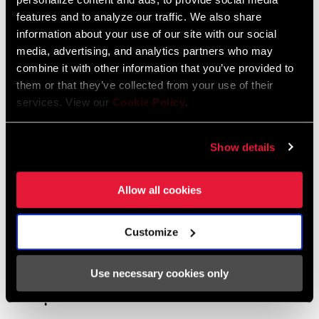
SRAM Brakes | How to: Bed In Disc Brakes
features and to analyze our traffic. We also share
information about your use of our site with our social
media, advertising, and analytics partners who may
combine it with other information that you’ve provided to
them or that they’ve collected from your use of their
services. View our
Cookie Policy
.
Show details
Allow all cookies
Customize
Use necessary cookies only
SRAM ROAD AXS Front Derailleur Installation with
Set Up Tool