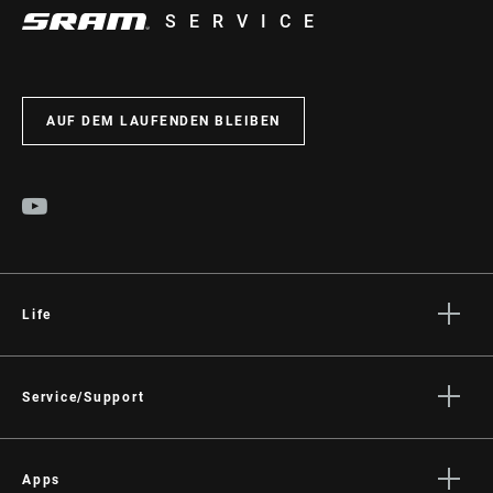
SERVICE
AUF DEM LAUFENDEN BLEIBEN
Life
Geschichten
Kultur
Service/Support
Fahrer Support
Händler Support
Apps