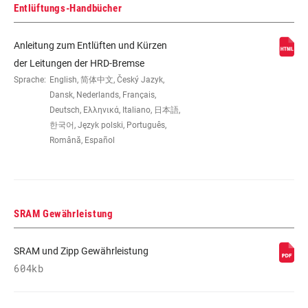
Entlüftungs-Handbücher
KURBEL
n/a
Anleitung zum Entlüften und Kürzen
der Leitungen der HRD-Bremse
KETTENBLATT
Sprache:
English, 简体中文, Český Jazyk,
n/a
Dansk, Nederlands, Français,
Deutsch, Ελληνικά, Italiano, 日本語,
SCHUTZ IM
n/a
한국어, Język polski, Português,
LIEFERUMFANG
Română, Español
ENTHALTEN
KETTE
RED 114
SRAM Gewährleistung
KASSETTE
n/a
SRAM und Zipp Gewährleistung
604kb
ROTOREN
Paceline X 160-160