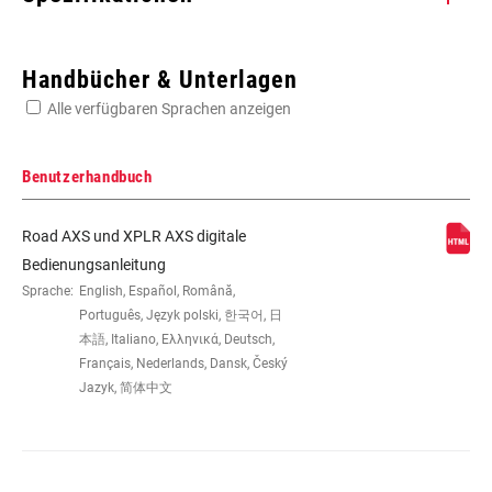
Enter serial number or part number for exact specs
Handbücher & Unterlagen
Alle verfügbaren Sprachen anzeigen
Suchen Sie die Seriennummer Ihres Produkts
Benutzerhandbuch
Road AXS und XPLR AXS digitale
SCHALTWERK
RED AXS 36T
Bedienungsanleitung
Sprache:
English, Español, Română,
Português, Język polski, 한국어, 日
UMWERFER VORNE
RED AXS
本語, Italiano, Ελληνικά, Deutsch,
Français, Nederlands, Dansk, Český
Jazyk, 简体中文
SCHALTER LINKS
RED AXS
SCHALTER RECHTS
RED AXS