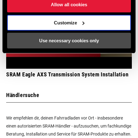
Allow all cookies
LADEGERÄT IM
Yes
LIEFERUMFANG
Customize
WERKZEUG IM
No
Use necessary cookies only
LIEFERUMFANG
FAHRRADCOMPUTER
n/a
SRAM Eagle AXS Transmission System Installation
Händlersuche
Wir empfehlen dir, deinen Fahrradladen vor Ort - insbesondere
einen autorisierten SRAM-Händler - aufzusuchen, um fachkundige
Beratung, Installation und Service für SRAM-Produkte zu erhalten.