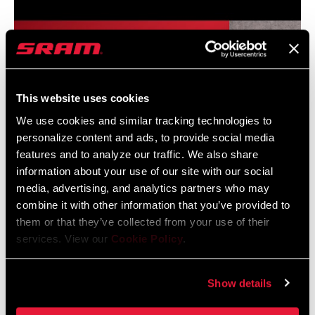
LIEFERUMFANG
ENTHALTEN
KETTE
X0 T-TYPE 126
This website uses cookies
KASSETTE
XS 1295 T-TYPE 10-52
We use cookies and similar tracking technologies to
personalize content and ads, to provide social media
features and to analyze our traffic. We also share
ROTOREN
n/a
information about your use of our site with our social
media, advertising, and analytics partners who may
BREMSEN
n/a
combine it with other information that you’ve provided to
SRAM Eagle Transmission Pulley Cage Replacement
them or that they’ve collected from your use of their
services. View our
Cookie Policy
.
TRETLAGER
n/a
Show details
BATTERIE IM
Yes - 1
LIEFERUMFANG