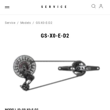
SERVICE
Service
Models
GS-X0-E-D2
GS-X0-E-D2
MODELL ID: GS-X0-E-D2