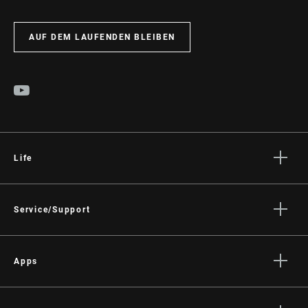
AUF DEM LAUFENDEN BLEIBEN
Life
Geschichten
Kultur
Service/Support
Fahrer Support
Händler Support
Apps
Handbücher, Dokumente & Videos
SRAM AXS™ on the App Store
Rückrufe