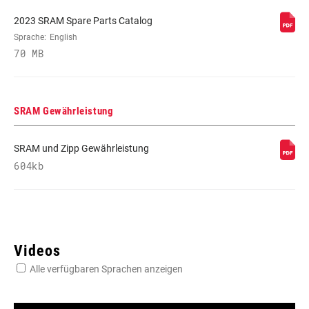
2023 SRAM Spare Parts Catalog
SCHALTWERK
Sprache:
English
X0 EAGLE AXS T-TYPE
70 MB
UMWERFER VORNE
n/a
SRAM Gewährleistung
SCHALTER LINKS
n/a
SRAM und Zipp Gewährleistung
604kb
SCHALTER RECHTS
POD ULTIMATE CONCAVE
KURBEL
X0 EAGLE
Videos
KETTENBLATT
32T DM
Alle verfügbaren Sprachen anzeigen
SCHUTZ IM
Yes - 2 guards