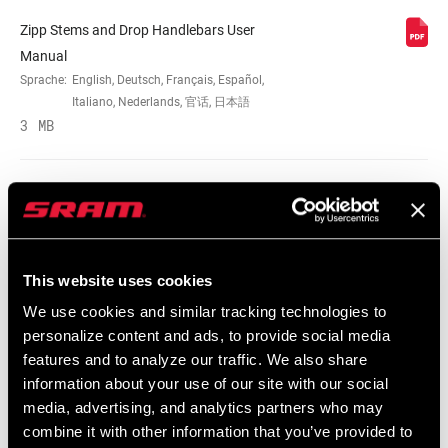
Zipp Stems and Drop Handlebars User
WEIGHT (G)
240
Manual
Sprache:
English, Deutsch, Français, Español,
Italiano, Nederlands, 官话, 日本語
3 MB
Zipp Stems and Drop Handlebars User
Manual EEU
Sprache:
English, Ελληνικά, Dansk, Język
This website uses cookies
polski, Română
2 MB
We use cookies and similar tracking technologies to
personalize content and ads, to provide social media
features and to analyze our traffic. We also share
information about your use of our site with our social
SRAM Gewährleistung
media, advertising, and analytics partners who may
combine it with other information that you’ve provided to
SRAM und Zipp Gewährleistung