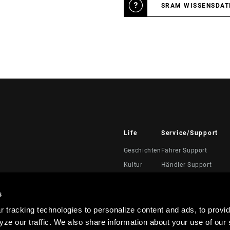
SRAM WISSENSDA
Life
Service/Support
Geschichten
Fahrer Support
Kultur
Händler Support
Handbücher, Dokumen
Videos
s
Rückrufe
 tracking technologies to personalize content and ads, to provid
Garantie
ze our traffic. We also share information about your use of our s