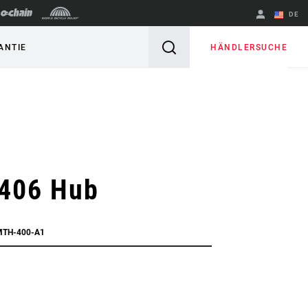
DE
Englisch
HÄNDLERSUCHE
ANTIE
Region ändern
406 Hub
MTH-400-A1