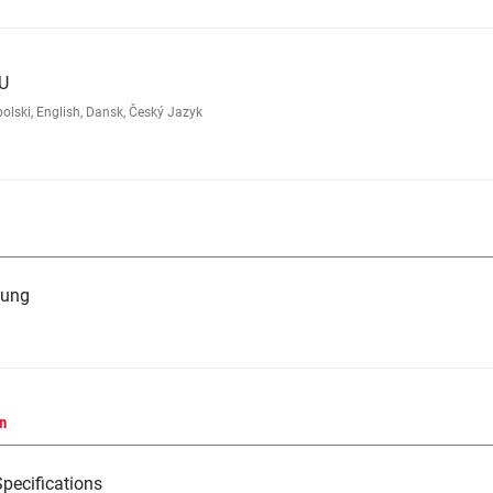
EU
lski, English, Dansk, Český Jazyk
tung
n
pecifications