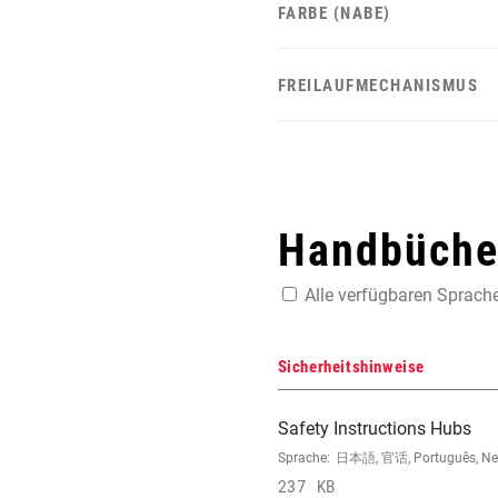
FARBE (NABE)
FREILAUFMECHANISMUS
Handbücher
Alle verfügbaren Sprach
Sicherheitshinweise
Safety Instructions Hubs
Sprache:
日本語, 官话, Português, Neder
237 KB