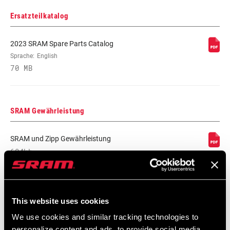
AUSLÖSEWINKEL
17°
Ersatzteilkatalog
VERWENDUNGSZWECK
Road
2023 SRAM Spare Parts Catalog
Sprache:
English
70 MB
GEWICHT (PRO SET)
85g
WEIGHT (G)
85
SRAM Gewährleistung
SRAM und Zipp Gewährleistung
604kb
This website uses cookies
Videos
We use cookies and similar tracking technologies to
Alle verfügbaren Sprachen anzeigen
personalize content and ads, to provide social media