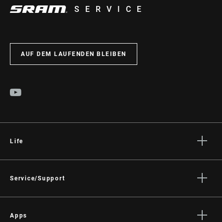
SERVICE
AUF DEM LAUFENDEN BLEIBEN
Life
Geschichten
Kultur
Service/Support
Fahrer Support
Händler Support
Apps