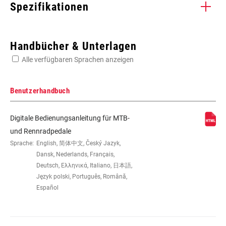
Spezifikationen
Enter serial number or part number for exact specs
Handbücher & Unterlagen
Alle verfügbaren Sprachen anzeigen
Suchen Sie die Seriennummer Ihres Produkts
Benutzerhandbuch
Digitale Bedienungsanleitung für MTB-
MATERIAL (PEDALPLATTEN)
Thermoplastic
und Rennradpedale
Sprache:
English, 简体中文, Český Jazyk,
Dansk, Nederlands, Français,
SCHRAUBENKONFIGURATION
3-bolt
Deutsch, Ελληνικά, Italiano, 日本語,
Język polski, Português, Română,
Español
FLOAT
n/a