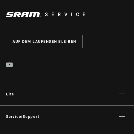
SERVICE
AUF DEM LAUFENDEN BLEIBEN
Life
Geschichten
Kultur
Service/Support
Fahrer Support