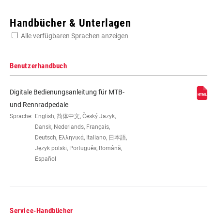
Enter serial number or part number for exact specs
Handbücher & Unterlagen
Alle verfügbaren Sprachen anzeigen
Suchen Sie die Seriennummer Ihres Produkts
Benutzerhandbuch
Digitale Bedienungsanleitung für MTB-
GEHÄUSEKOMPONENTE
Glass-filled
und Rennradpedale
Sprache:
English, 简体中文, Český Jazyk,
Dansk, Nederlands, Français,
KLICKPLATTEN
ATAC cleats
Deutsch, Ελληνικά, Italiano, 日本語,
Język polski, Português, Română,
Español
PEDALHÖHE
19mm
WINKELFREIHEIT
n/a
Service-Handbücher