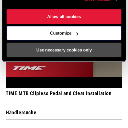
ZUBEHÖR
ATAC cleats
Allow all cookies
VERWENDUNGSZWECK
XC, CX, Gravel
Customize
LEISTUNGSMESSUNG
Not Compatible
Use necessary cookies only
GEWICHT (PRO PEDAL)
145g
WEIGHT (G)
145
TIME MTB Clipless Pedal and Cleat Installation
Händlersuche