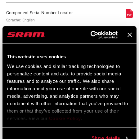
KONTAKTFLÄCHE
n/a
Component Serial Number Locator
Sprache:
English
10 MB
ABSTAND
54mm
PEDALSPINDEL /
KURBELARM
SRAM Gewährleistung
This website uses cookies
SEITENFREIHEIT
5mm
We use cookies and similar tracking technologies to
SRAM und Zipp Gewährleistung
personalize content and ads, to provide social media
604kb
AUSLÖSEWINKEL
10° with ATAC Easy cleats, 13 or
features and to analyze our traffic. We also share
17° with ATAC cleats
information about your use of our site with our social
media, advertising, and analytics partners who may
combine it with other information that you’ve provided to
SPANNUNG
3 different positions of the spring
them or that they’ve collected from your use of their
Videos
services. View our
Cookie Policy
.
GEWINDESCHNITT
Alle verfügbaren Sprachen anzeigen
9/16 - 20 inch
Show details