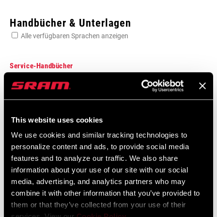
Enter serial number or part number for exact specs
Handbücher & Unterlagen
Alle verfügbaren Sprachen anzeigen
Suchen Sie die Seriennummer Ihres Produkts
Service-Handbücher
Component Serial Number Locator
GANGZAHL (RD)
Sprache:
English
8s
10 MB
This website uses cookies
We use cookies and similar tracking technologies to
KABELZUGVERHÄLTNIS
1:1
personalize content and ads, to provide social media
SRAM Gewährleistung
features and to analyze our traffic. We also share
KÄFIG (RD)
Long
information about your use of our site with our social
media, advertising, and analytics partners who may
SRAM und Zipp Gewährleistung
combine it with other information that you’ve provided to
604kb
MAX. ZÄHNEZAHL
32
them or that they’ve collected from your use of their
services. View our
Cookie Policy
.