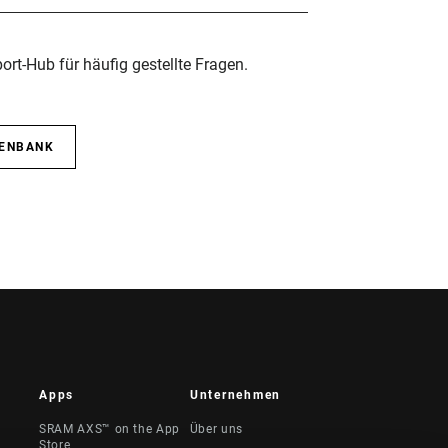
rt-Hub für häufig gestellte Fragen.
TENBANK
Apps
Unternehmen
SRAM AXS™ on the App
Über uns
Store