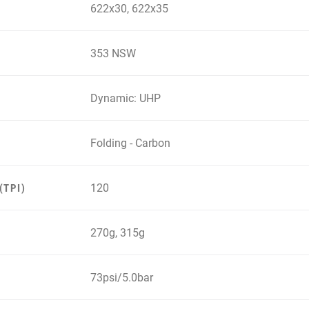
622x30, 622x35
353 NSW
Dynamic: UHP
Folding - Carbon
120
(TPI)
270g, 315g
73psi/5.0bar