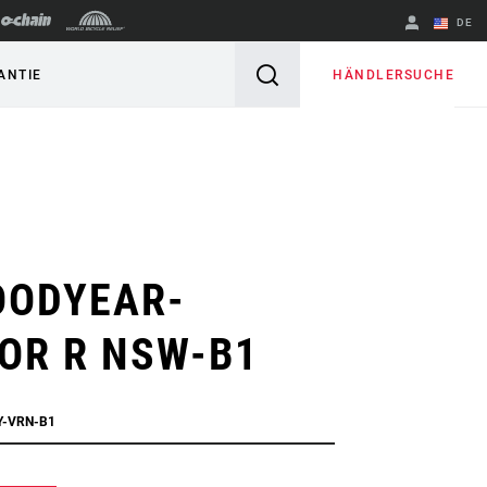
DE
Englisch
HÄNDLERSUCHE
ANTIE
Region ändern
OODYEAR-
OR R NSW-B1
Y-VRN-B1