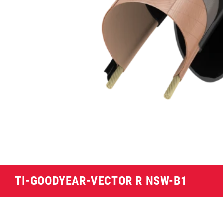
TI-GOODYEAR-VECTOR R NSW-B1