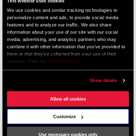
This website uses cookies
Alle verfügbaren Sprachen anzeigen
We use cookies and similar tracking technologies to
personalize content and ads, to provide social media
features and to analyze our traffic. We also share
information about your use of our site with our social
media, advertising, and analytics partners who may
combine it with other information that you’ve provided to
them or that they’ve collected from your use of their
services. View our
Cookie Policy
.
Show details
Allow all cookies
Customize
SRAM AXS Power Meter Threaded Chainring
Replacement
Use necessary cookies only