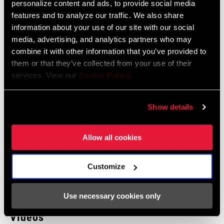
personalize content and ads, to provide social media
features and to analyze our traffic. We also share
information about your use of our site with our social
media, advertising, and analytics partners who may
Safety Instructions Road Wheels EEU
combine it with other information that you’ve provided to
Sprache:
Ελληνικά, Română, Język polski,
English, Dansk, Český Jazyk
them or that they’ve collected from your use of their
80 KB
services. View our
Cookie Policy
.
Show details
SRAM Gewährleistung
Allow all cookies
SRAM und Zipp Gewährleistung
604kb
Customize
Use necessary cookies only
Videos