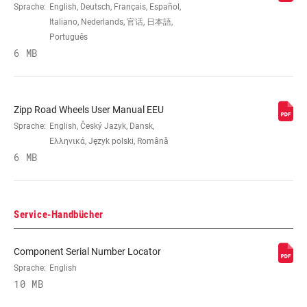
Sprache:
English, Deutsch, Français, Español,
BREMSKOMPATIBILITÄT
n/a, Rim
Italiano, Nederlands, 官话, 日本語,
Português
6 MB
FELGE - INNENBREITE
17mm, n/a
FELGENPROFIL
Asymmetrical, n/a, Symmetrical
Zipp Road Wheels User Manual EEU
Sprache:
English, Český Jazyk, Dansk,
Ελληνικά, Język polski, Română
FELGENOBERFLÄCHE
n/a, UD fiber, adhesive decals
6 MB
NABE
177, 188, 77, 88, n/a
Service-Handbücher
FREILAUFKÖRPERTYP
Campagnolo, n/a,
Component Serial Number Locator
SRAM/Shimano Road
Sprache:
English
10 MB
LAGER
Cartridge - Stainless Steel, n/a