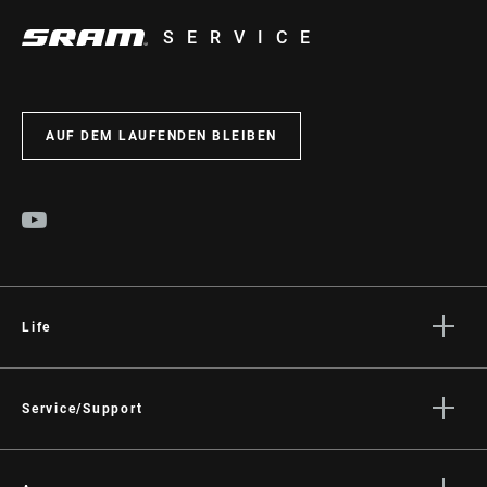
SERVICE
AUF DEM LAUFENDEN BLEIBEN
Life
Geschichten
Kultur
Service/Support
Fahrer Support