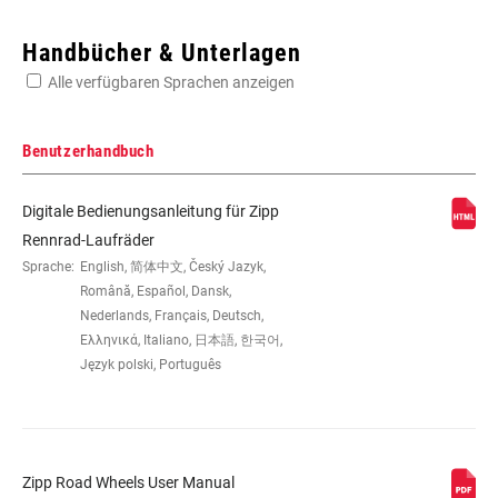
Enter serial number or part number for exact specs
Handbücher & Unterlagen
Alle verfügbaren Sprachen anzeigen
Suchen Sie die Seriennummer Ihres Produkts
Benutzerhandbuch
Digitale Bedienungsanleitung für Zipp
GRÖSSE (LAUFRÄDER)
700c
Rennrad-Laufräder
Sprache:
English, 简体中文, Český Jazyk,
Română, Español, Dansk,
FELGENKONSTRUKTION
Carbon
Nederlands, Français, Deutsch,
Ελληνικά, Italiano, 日本語, 한국어,
Język polski, Português
REIFENKOMPATIBILITÄT
n/a, Tubular
FELGENTIEFE
45mm, n/a
Zipp Road Wheels User Manual