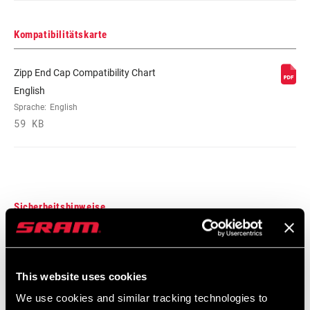
Kompatibilitätskarte
MAX. REIFENDRUCK
125psi, n/a
Zipp End Cap Compatibility Chart
MAX. EMPFOHLENES
250lbs, n/a
English
SYSTEMGEWICHT
Sprache:
English
59 KB
SPEICHENLÄNGE DS
2 Cross, Radial
SPEICHENLÄNGE NAS
Black, Blue, Green, Pink, Red,
White, Yellow DEMO
Sicherheitshinweise
Safety Instructions Road Wheels
Sprache:
日本語, 官话, Português,
This website uses cookies
Nederlands, Italiano, Français,
Español, English, Deutsch
We use cookies and similar tracking technologies to
207 KB