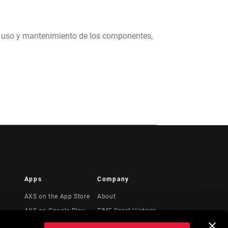
, uso y mantenimiento de los componentes,
Apps
Company
AXS on the App Store
About
AXS on Google Play
TIME Sport Historia
ideos
AXS Web
Media