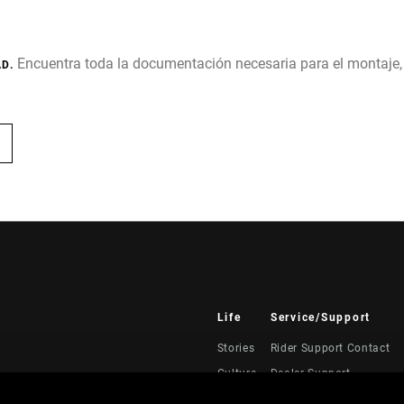
Encuentra toda la documentación necesaria para el montaje
D.
Life
Service/Support
Stories
Rider Support Contact
Cultura
Dealer Support
Manuals, Documents & V