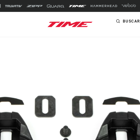
BUSCAR
PRODUCTOS
CARRETERA
Pedales
XPRO
Calas
XPRESSO
RXS