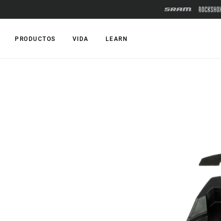
PRODUCTOS
VIDA
LEARN
TIPO DE CICLISMO
GAMAS
MONTAÑA
Montaña
XC
Carretera
MX
SPECIALE
LINK
XYSTO