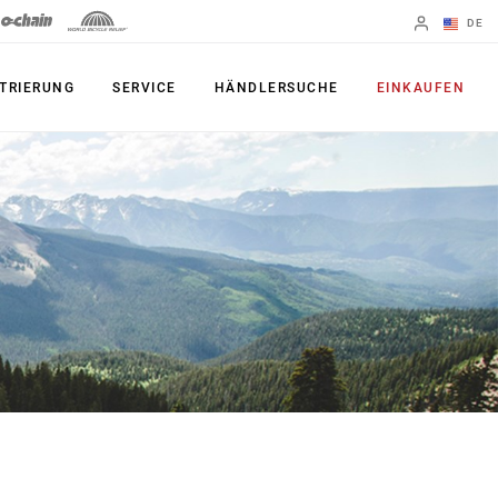
DE
Englisch
TRIERUNG
SERVICE
HÄNDLERSUCHE
EINKAUFEN
Region ändern
FEDERGABELN
DÄMPFER
35
Monarch Plus
Bluto
Monarch
Judy
SATTELSTÜTZE
Paragon
Reverb AXS
Reba
Reverb AXS XPLR
Recon