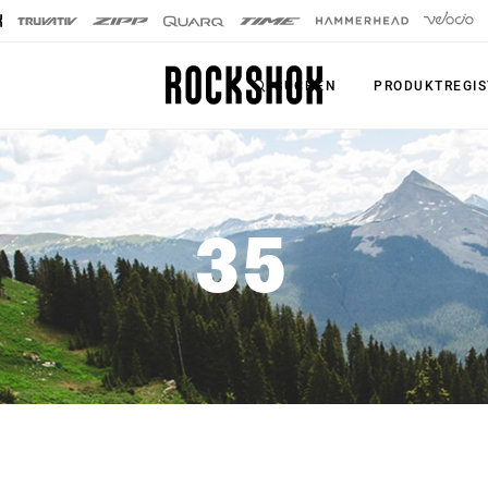
SUCHEN
PRODUKTREGIS
PRODUKTE
SERIE
35
SIGNATURE
Federgabeln
FEDERGABELN
Dämpfer
SID SL
Sattelstützen
SID
Fernbedienungen
Pike
Upgrade Kits
Lyrik
Zubehör
ZEB
Axles
BoXXer