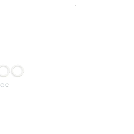
Sort
Rudy
By:
SIGNATURE DÄMPFER
SIDLuxe
Deluxe
Deluxe Coil
Super Deluxe
Vivid
Vivid Coil