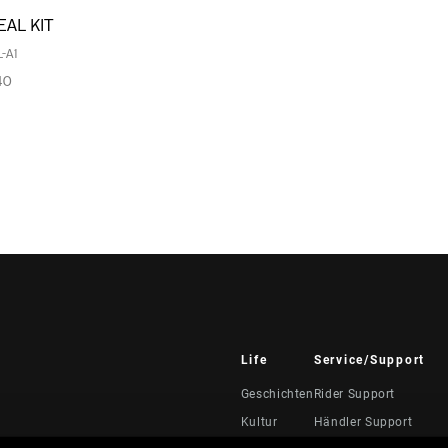
EAL KIT
-A1
40
Life
Service/Support
Geschichten
Rider Support
Kultur
Händler Support