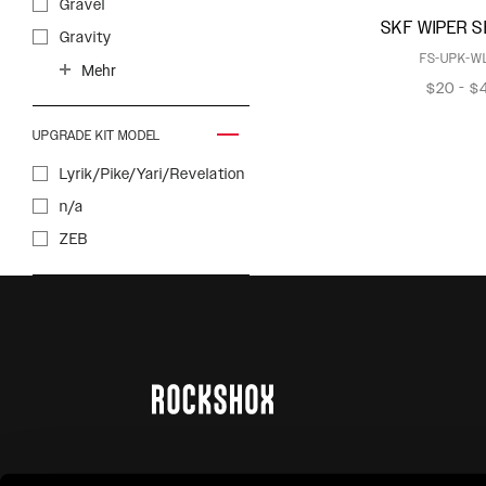
Gravel
SKF WIPER S
Gravity
FS-UPK-WL
Trail
Mehr
$20 - $
Trekking
UPGRADE KIT MODEL
Lyrik/Pike/Yari/Revelation
n/a
ZEB