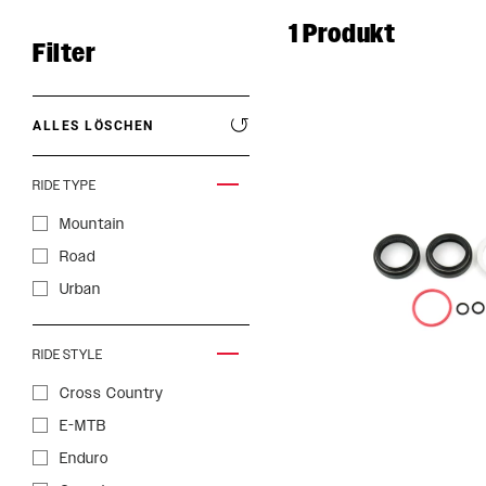
1
Produkt
Filter
ALLES LÖSCHEN
RIDE TYPE
Mountain
Road
Urban
RIDE STYLE
ROCKSHOX HOME
Cross Country
E-MTB
Enduro