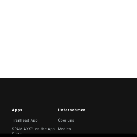
Apps
Unternehmen
Trailhead App
Über uns
SRAM AXS™ on the App
Medien
Store