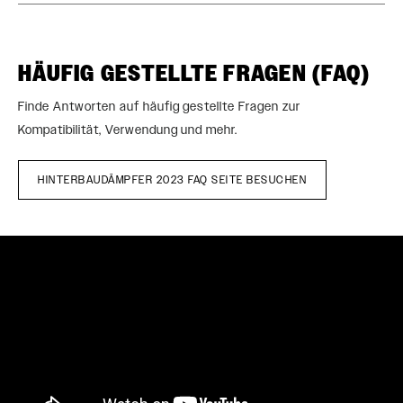
Im SRAM-Service-Hub
MONTAGE. SERVICE. KOMPATIBILITÄT.
stehen alle Unterlagen zur Verfügung, die man für die
Einrichtung, Verwendung und Wartung der Komponenten
HÄUFIG GESTELLTE FRAGEN (FAQ)
benötigt.
Finde Antworten auf häufig gestellte Fragen zur
Kompatibilität, Verwendung und mehr.
BESUCHEN SIE DIE PRODUKTSERVICE-SEITE
HINTERBAUDÄMPFER 2023 FAQ SEITE BESUCHEN