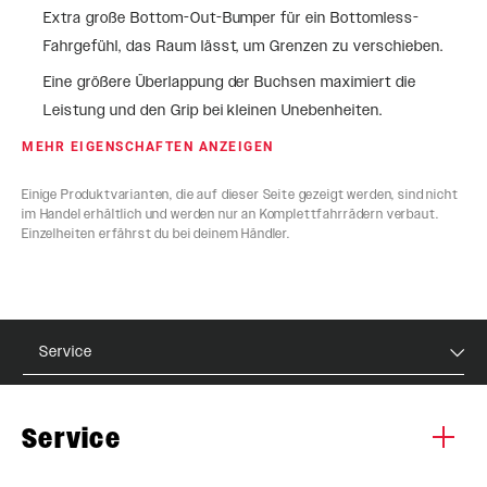
Extra große Bottom-Out-Bumper für ein Bottomless-
Fahrgefühl, das Raum lässt, um Grenzen zu verschieben.
Eine größere Überlappung der Buchsen maximiert die
Leistung und den Grip bei kleinen Unebenheiten.
MEHR EIGENSCHAFTEN ANZEIGEN
Einige Produktvarianten, die auf dieser Seite gezeigt werden, sind nicht
im Handel erhältlich und werden nur an Komplettfahrrädern verbaut.
Einzelheiten erfährst du bei deinem Händler.
Service
Service