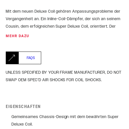
Mit dem neuen Deluxe Coil gehören Anpassungsprobleme der
Vergangenheit an. Ein Inline-Coil-Dämpfer, der sich an seinem
Cousin, dem erfolgreichen Super Deluxe Coil, orientiert. Der
Deluxe Coil bietet dieselbe Steifigkeit, kontrollierte
MEHR DAZU
Unterstützung im mittleren Hub und ein butterweiches
Fahrgefühl, wie man es von ihm kennt, in einem kompakten
Paket zu einem günstigen Preis. Eine ideale Kombination für E-
FAQS
MTBs, enge Rahmen und für alle, die in die Welt der
Stahlfeder-Dämpfer eintauchen wollen.
UNLESS SPECIFIED BY YOUR FRAME MANUFACTURER, DO NOT
SWAP OEM SPEC’D AIR SHOCKS FOR COIL SHOCKS.
EIGENSCHAFTEN
Gemeinsames Chassis-Design mit dem bewährten Super
Deluxe Coil.