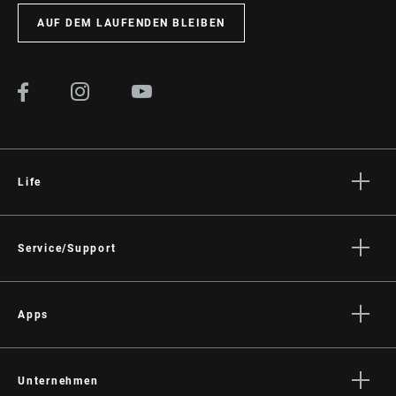
AUF DEM LAUFENDEN BLEIBEN
Life
Geschichten
Kultur
Service/Support
Rider Support
Händler Support
Apps
Handbücher, Dokumente & Videos
Trailhead App
Rückrufe
SRAM AXS™ on the App Store
Unternehmen