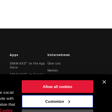
Apps
Unternehmen
SRAM AXS™ on the App
Über uns
Store
Medien
SRAM AXS™ on Google
te &
Karriere
Play
Logos
AXS Web
Allow all cookies
Locations
e social
ite with
Juristische
Customize
Ressourcen
tion that
Cookie