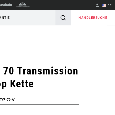
DE
Englisch
HÄNDLERSUCHE
ANTIE
Region ändern
 70 Transmission
op Kette
TTYP-70-A1