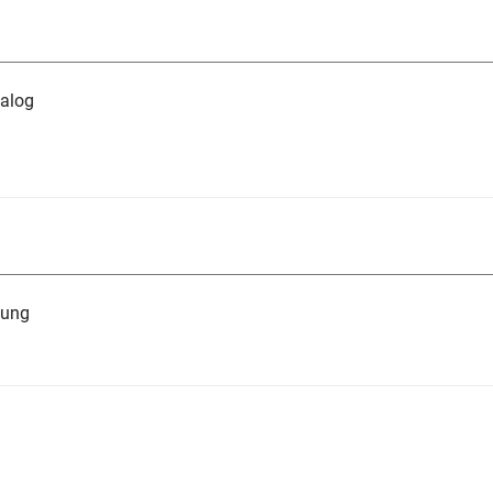
alog
tung