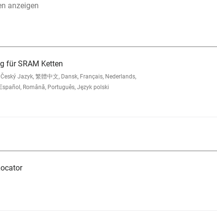
en anzeigen
ng für SRAM Ketten
Český Jazyk, 繁體中文, Dansk, Français, Nederlands,
Español, Română, Português, Język polski
ocator