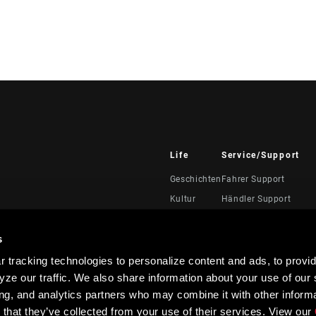
Life
Service/Support
Geschichten
Fahrer Support
Kultur
Händler Support
Handbücher, Dokumen
Videos
s
Rückrufe
 tracking technologies to personalize content and ads, to provid
Garantie
ze our traffic. We also share information about your use of our s
Produktregistrierung
ing, and analytics partners who may combine it with other informa
 that they’ve collected from your use of their services. View our