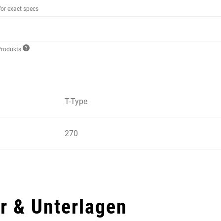
for exact specs
Produkts
T-Type
270
 & Unterlagen