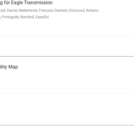
g für Eagle Transmission
, Dansk, Nederlands, Français, Deutsch, Ελληνικά, Italiano,
 Português, Română, Español
lity Map