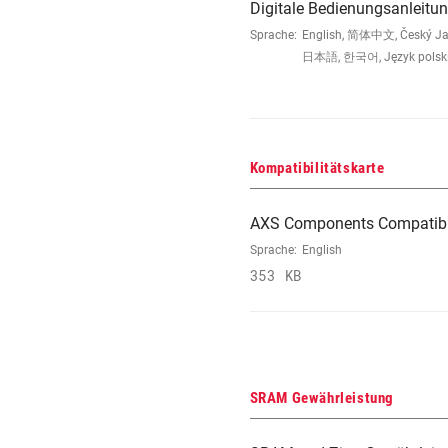
Digitale Bedienungsanleitun
Sprache:
English, 简体中文, Český Jazyk
日本語, 한국어, Język polski,
Kompatibilitätskarte
AXS Components Compatibi
Sprache:
English
353 KB
SRAM Gewährleistung