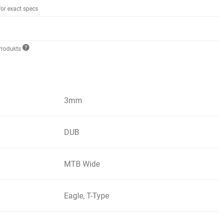
for exact specs
Produkts
3mm
DUB
MTB Wide
Eagle, T-Type