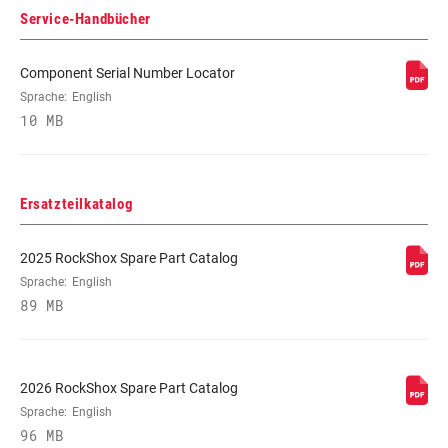
Service-Handbücher
FEDER
DUAL AIR
Component Serial Number Locator
Sprache:
English
10 MB
MINIMALE
n/a
ROTORGRÖSSE
Ersatzteilkatalog
2025 RockShox Spare Part Catalog
Sprache:
English
89 MB
2026 RockShox Spare Part Catalog
Sprache:
English
96 MB