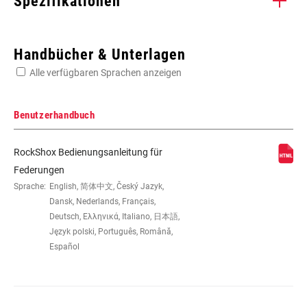
Spezifikationen
Enter serial number or part number for exact specs
Handbücher & Unterlagen
Alle verfügbaren Sprachen anzeigen
Suchen Sie die Seriennummer Ihres Produkts
Benutzerhandbuch
RockShox Bedienungsanleitung für
LAUFRADGRÖSSE
26", 29"
Federungen
Sprache:
English, 简体中文, Český Jazyk,
Dansk, Nederlands, Français,
STEUERROHR
Tapered
Deutsch, Ελληνικά, Italiano, 日本語,
Język polski, Português, Română,
Español
ACHSE
9mm Quick Release
DÄMPFEREINSTELLUNG
Remote (sold separately)