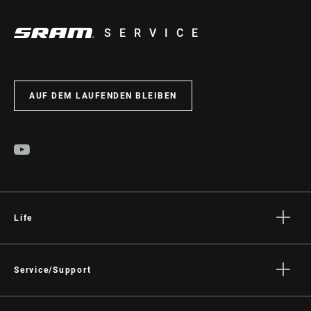
SERVICE
AUF DEM LAUFENDEN BLEIBEN
Life
Geschichten
Kultur
Service/Support
Fahrer Support