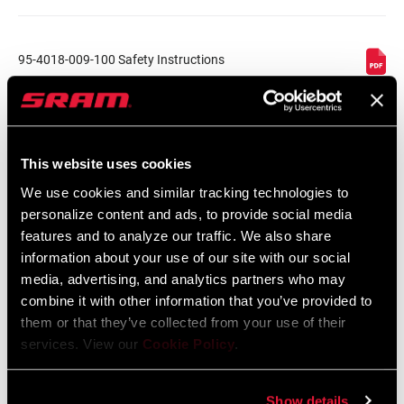
95-4018-009-100 Safety Instructions
Suspension EEU
Sprache:
Ελληνικά, Română, Język polski,
English, Dansk, Český Jazyk
231 KB
This website uses cookies
We use cookies and similar tracking technologies to
personalize content and ads, to provide social media
SRAM Gewährleistung
features and to analyze our traffic. We also share
information about your use of our site with our social
SRAM und Zipp Gewährleistung
media, advertising, and analytics partners who may
604kb
combine it with other information that you’ve provided to
them or that they’ve collected from your use of their
services. View our
Cookie Policy
.
Videos
Show details