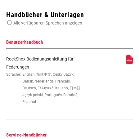
Enter serial number or part number for exact specs
Handbücher & Unterlagen
Alle verfügbaren Sprachen anzeigen
Suchen Sie die Seriennummer Ihres Produkts
Benutzerhandbuch
RockShox Bedienungsanleitung für
LAUFRADGRÖSSE
26"
Federungen
Sprache:
English, 简体中文, Český Jazyk,
Dansk, Nederlands, Français,
FEDERWEG (MM)
100mm
Deutsch, Ελληνικά, Italiano, 日本語,
Język polski, Português, Română,
Español
STEUERROHR
1-1/8" Aluminum, Tapered
ACHSE
9mm QUICK RELEASE
Service-Handbücher