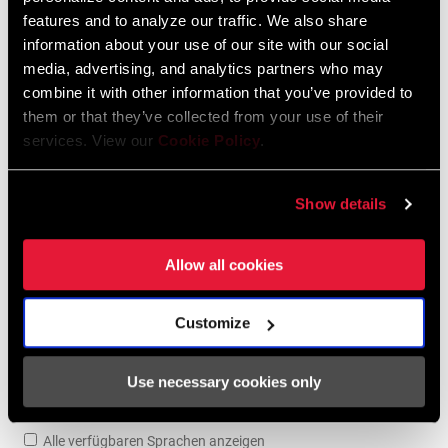
features and to analyze our traffic. We also share
95-4018-009-100 Safety Instructions
information about your use of our site with our social
Suspension EEU
media, advertising, and analytics partners who may
Sprache:
Ελληνικά, Română, Język polski,
combine it with other information that you’ve provided to
English, Dansk, Český Jazyk
them or that they’ve collected from your use of their
231 KB
services. View our
Cookie Policy
.
Show details
SRAM Gewährleistung
Allow all cookies
SRAM und Zipp Gewährleistung
604kb
Customize
Use necessary cookies only
Videos
Alle verfügbaren Sprachen anzeigen