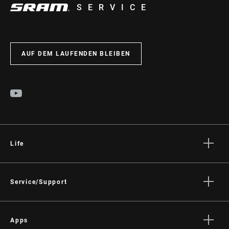
SERVICE
AUF DEM LAUFENDEN BLEIBEN
Life
Geschichten
Kultur
Service/Support
Fahrer Support
Händler Support
Apps