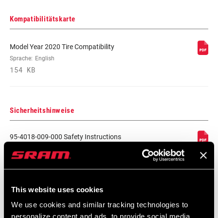
Kompatibilitätskarte
Model Year 2020 Tire Compatibility
Sprache:
English
154 KB
Sicherheitshinweise
95-4018-009-000 Safety Instructions
Suspension
Sprache:
日本語, 官话, Português,
Nederlands, Italiano, Français,
Español, English, Deutsch
This website uses cookies
348 KB
We use cookies and similar tracking technologies to
personalize content and ads, to provide social media