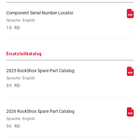
DÄMPFEREINSTELLUNG
Remote (sold separately)
Component Serial Number Locator
Sprache:
English
10 MB
FEDER
Solo Air
MINIMALE
n/a
Ersatzteilkatalog
ROTORGRÖSSE
2025 RockShox Spare Part Catalog
Sprache:
English
89 MB
2026 RockShox Spare Part Catalog
Sprache:
English
96 MB