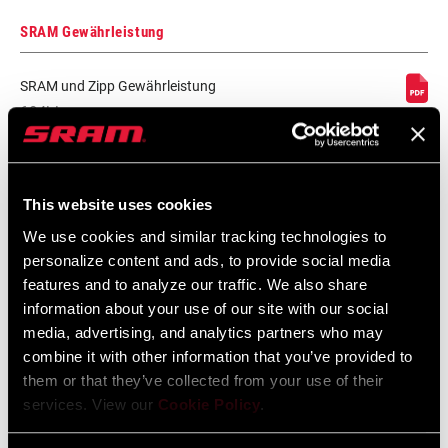
SRAM Gewährleistung
SRAM und Zipp Gewährleistung
604kb
Spezifikationen für den Rahmen
This website uses cookies
We use cookies and similar tracking technologies to
2024 MTB Frame Fit Specifications
personalize content and ads, to provide social media
Sprache:
English
features and to analyze our traffic. We also share
6 MB
information about your use of our site with our social
media, advertising, and analytics partners who may
combine it with other information that you’ve provided to
them or that they’ve collected from your use of their
services. View our
Cookie Policy
.
Videos
Alle verfügbaren Sprachen anzeigen