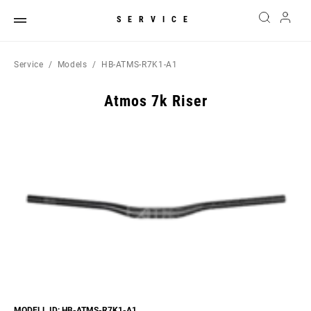
SERVICE
Service
Models
HB-ATMS-R7K1-A1
Atmos 7k Riser
MODELL ID: HB-ATMS-R7K1-A1