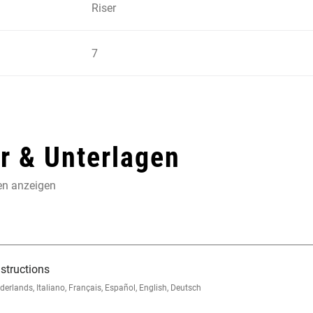
Riser
7
 & Unterlagen
en anzeigen
structions
lands, Italiano, Français, Español, English, Deutsch