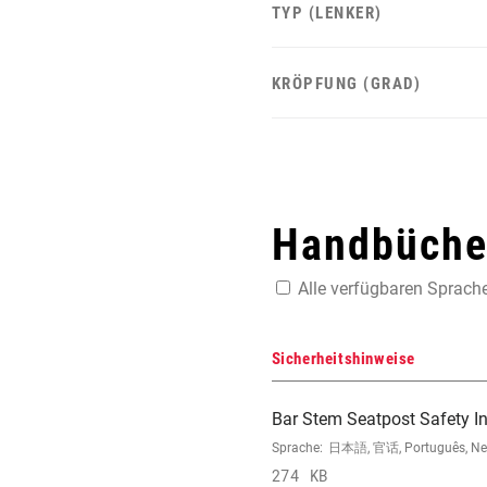
TYP (LENKER)
KRÖPFUNG (GRAD)
Handbücher
Alle verfügbaren Sprach
Sicherheitshinweise
Bar Stem Seatpost Safety In
Sprache:
日本語, 官话, Português, Neder
274 KB