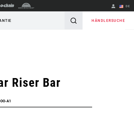
DE
Englisch
HÄNDLERSUCHE
ANTIE
Region ändern
r Riser Bar
BOO-A1