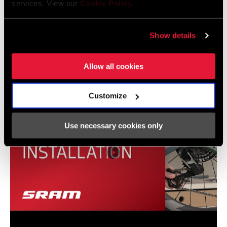
services. View our
Cookie Policy
.
SRAM AXS Power Meter Threaded Chainring
Show details
Replacement
Allow all cookies
Customize
Use necessary cookies only