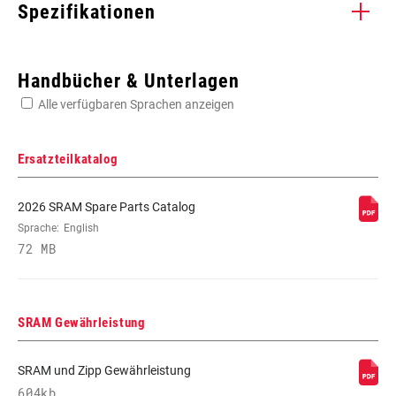
Spezifikationen
Enter serial number or part number for exact specs
Handbücher & Unterlagen
Alle verfügbaren Sprachen anzeigen
Suchen Sie die Seriennummer Ihres Produkts
Ersatzteilkatalog
2026 SRAM Spare Parts Catalog
NABEN-
Sprache:
English
n/a
ABSTANDSKOMPATIBILITÄT
72 MB
KETTENBLATT-VERSATZ
n/a
SRAM Gewährleistung
SRAM und Zipp Gewährleistung
604kb