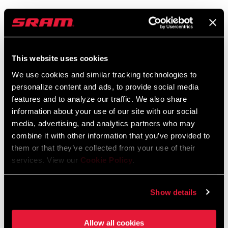
Sicherheitshinweise
This website uses cookies
95-4018-009-000 Safety Instructions
We use cookies and similar tracking technologies to
Suspension
personalize content and ads, to provide social media
Sprache:
日本語, 官话, Português,
features and to analyze our traffic. We also share
Nederlands, Italiano, Français,
information about your use of our site with our social
Español, English, Deutsch
348 KB
media, advertising, and analytics partners who may
combine it with other information that you’ve provided to
them or that they’ve collected from your use of their
services. View our
Cookie Policy
.
95-4018-009-100 Safety Instructions
Suspension EEU
Sprache:
Ελληνικά, Română, Język polski,
Show details
English, Dansk, Český Jazyk
231 KB
Allow all cookies