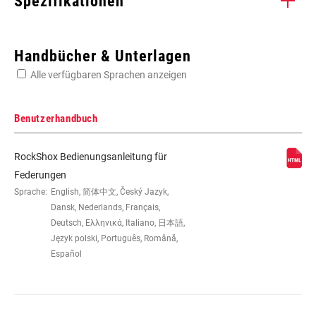
Spezifikationen
Enter serial number or part number for exact specs
Handbücher & Unterlagen
Alle verfügbaren Sprachen anzeigen
Suchen Sie die Seriennummer Ihres Produkts
Benutzerhandbuch
RockShox Bedienungsanleitung für
EYE TO EYE /
165x38, 184x44, 190x51, 200x51,
Federungen
STROKE
200x57
Sprache:
English, 简体中文, Český Jazyk,
Dansk, Nederlands, Français,
Deutsch, Ελληνικά, Italiano, 日本語,
DÄMPFERTYP
n/a
Język polski, Português, Română,
Español
ZUGSTUFEN
L, M
ABSTIMMUNG