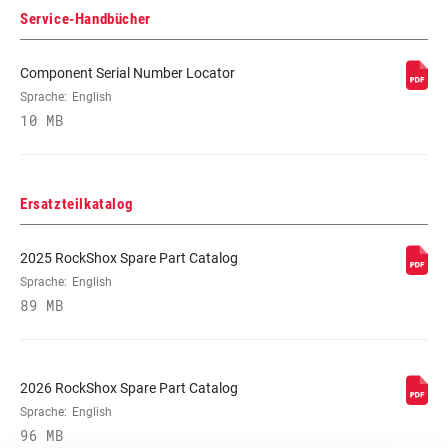
Service-Handbücher
DRUCKSTUFEN-
L, L3
ABSTIMMUNG
Component Serial Number Locator
Sprache:
English
AUSSCHALT-
320, 377
10 MB
KRAFT
Ersatzteilkatalog
2025 RockShox Spare Part Catalog
Sprache:
English
89 MB
2026 RockShox Spare Part Catalog
Sprache:
English
96 MB