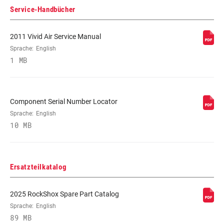
Service-Handbücher
DRUCKSTUFEN-
H, L, M
ABSTIMMUNG
2011 Vivid Air Service Manual
Sprache:
English
AUSSCHALT-
.
1 MB
KRAFT
Component Serial Number Locator
Sprache:
English
10 MB
Ersatzteilkatalog
2025 RockShox Spare Part Catalog
Sprache:
English
89 MB