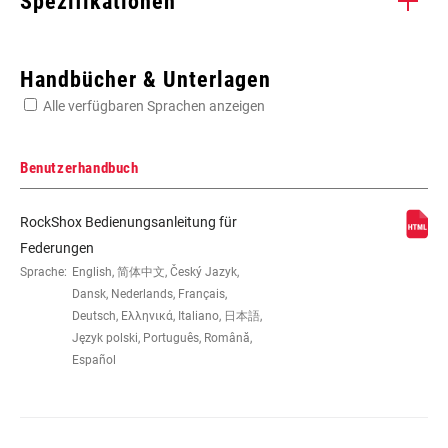
Spezifikationen
Enter serial number or part number for exact specs
Handbücher & Unterlagen
Alle verfügbaren Sprachen anzeigen
Suchen Sie die Seriennummer Ihres Produkts
Benutzerhandbuch
RockShox Bedienungsanleitung für
EYE TO EYE /
200x57, 216x63, 222x70, 229x70,
Federungen
STROKE
240x76
Sprache:
English, 简体中文, Český Jazyk,
Dansk, Nederlands, Français,
Deutsch, Ελληνικά, Italiano, 日本語,
DÄMPFERTYP
n/a
Język polski, Português, Română,
Español
ZUGSTUFEN
n/a
ABSTIMMUNG