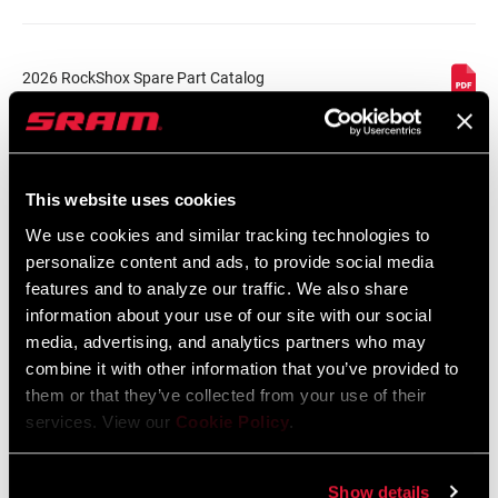
2026 RockShox Spare Part Catalog
Sprache:
English
96 MB
This website uses cookies
Sicherheitshinweise
We use cookies and similar tracking technologies to
personalize content and ads, to provide social media
95-4018-009-000 Safety Instructions
features and to analyze our traffic. We also share
Suspension
information about your use of our site with our social
Sprache:
日本語, 官话, Português,
media, advertising, and analytics partners who may
Nederlands, Italiano, Français,
combine it with other information that you’ve provided to
Español, English, Deutsch
them or that they’ve collected from your use of their
348 KB
services. View our
Cookie Policy
.
Show details