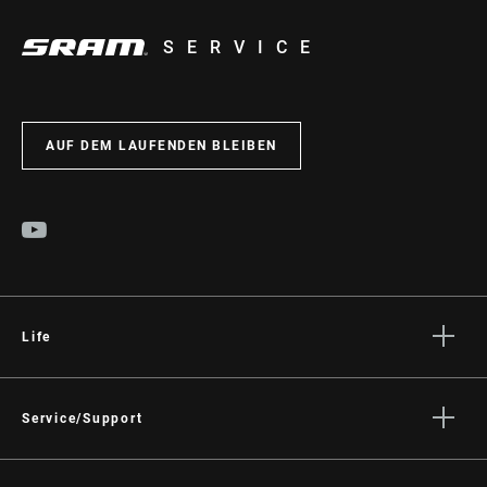
SERVICE
AUF DEM LAUFENDEN BLEIBEN
Life
Geschichten
Kultur
Service/Support
Fahrer Support