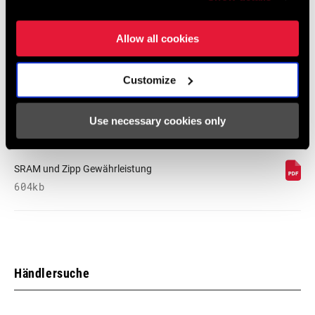
95-4018-009-100 Safety Instructions
Suspension EEU
Allow all cookies
Sprache:
Ελληνικά, Română, Język polski,
English, Dansk, Český Jazyk
231 KB
Customize
Use necessary cookies only
SRAM Gewährleistung
SRAM und Zipp Gewährleistung
604kb
Händlersuche