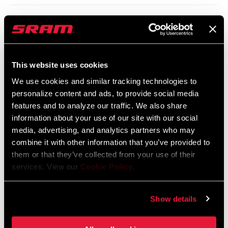
SRAM Gewährleistung
SRAM und Zipp Gewährleistung
This website uses cookies
604kb
We use cookies and similar tracking technologies to
personalize content and ads, to provide social media
features and to analyze our traffic. We also share
Spezifikationen für den Rahmen
information about your use of our site with our social
media, advertising, and analytics partners who may
2024 MTB Frame Fit Specifications
combine it with other information that you’ve provided to
Sprache:
English
them or that they’ve collected from your use of their
6 MB
services. View our
Cookie Policy
.
Show details
2024 Road Frame Fit Specifications
Sprache:
English