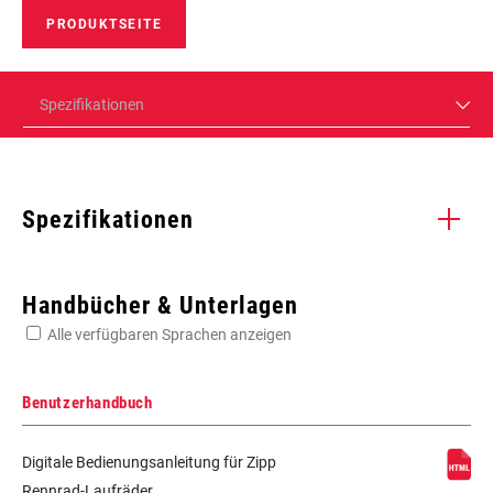
PRODUKTSEITE
Spezifikationen
Spezifikationen
Enter serial number or part number for exact specs
Handbücher & Unterlagen
Alle verfügbaren Sprachen anzeigen
Suchen Sie die Seriennummer Ihres Produkts
Benutzerhandbuch
Digitale Bedienungsanleitung für Zipp
SPEICHENLÄNGE
n/a
Rennrad-Laufräder