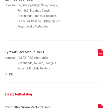
DS
Sprache:
English, 简体中文, Český Jazyk,
Română, Español, Dansk,
Nederlands, Français, Deutsch,
SPEICHENLÄNGE
n/a
Ελληνικά, Italiano, 日本語, 한국어,
NAS
Język polski, Português
MAX.
n/a
AUSSENBREITE
TyreWiz User Manual Rev F
Sprache:
日本語, 官话, Português,
Nederlands, Italiano, Français,
Español, English, Deutsch
3 MB
Ersatzteilkatalog
2026 ZIPP Spare Parts Catalog