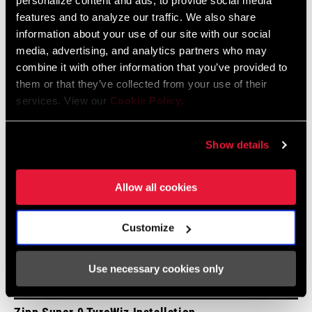
personalize content and ads, to provide social media
features and to analyze our traffic. We also share
Videos
information about your use of our site with our social
media, advertising, and analytics partners who may
Alle verfügbaren Sprachen anzeigen
combine it with other information that you’ve provided to
them or that they’ve collected from your use of their
services. View our
Cookie Policy
.
Show details
Allow all cookies
Customize
Use necessary cookies only