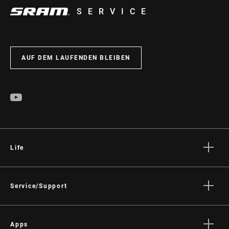
SERVICE
AUF DEM LAUFENDEN BLEIBEN
Life
Geschichten
Kultur
Service/Support
Fahrer Support
Händler Support
Apps